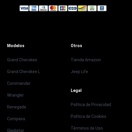
Modelos
Otros
Grand Cherokee
Tienda Amazon
Grand Cherokee L
Jeep Life
Commander
Legal
Wrangler
Política de Privacidad
Renegade
Política de Cookies
Compass
Términos de Uso
Gladiator